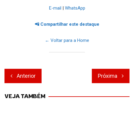
E-mail
|
WhatsApp
📲 Compartilhar este destaque
← Voltar para a Home
Navegação
Anterior
Próxima
de
Post
VEJA TAMBÉM