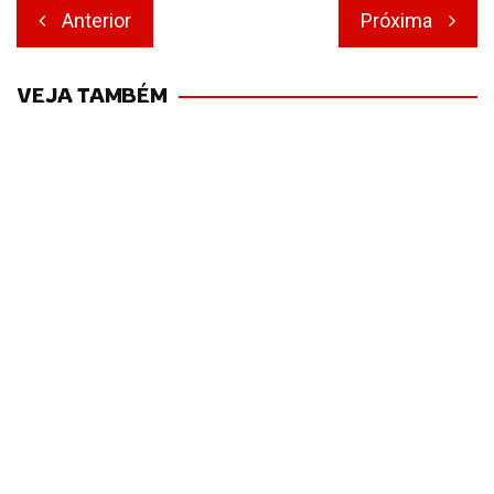
Navegação
Anterior
Próxima
de
Post
VEJA TAMBÉM