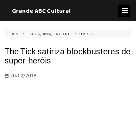
Skip
Grande ABC Cultural
to
content
HOME
PRA VER, OUVIR, LER E SENTIR
SÉRIES
The Tick satiriza blockbusteres de
super-heróis
20/02/2018