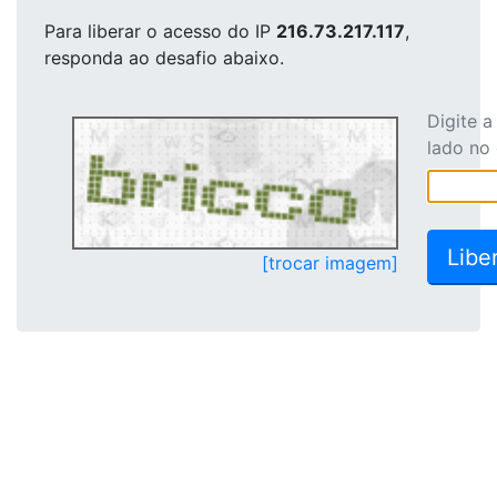
Para liberar o acesso
do IP
216.73.217.117
,
responda ao desafio abaixo.
Digite 
lado no
[trocar imagem]